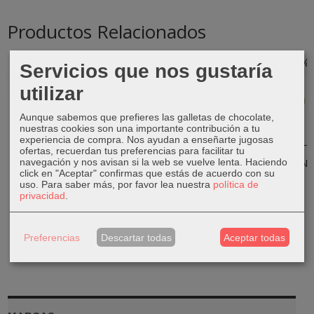
Productos Relacionados
-20 %
-20 %
-20 %
-20 %
Servicios que nos gustaría
utilizar
Aunque sabemos que prefieres las galletas de chocolate,
nuestras cookies son una importante contribución a tu
LEGO Duplo -
Libro infantil
Libro infantil
MY LITTLE
experiencia de compra. Nos ayudan a enseñarte jugosas
Caja de
MIRA POR LA
Animales de
PONY REVELA
ofertas, recuerdan tus preferencias para facilitar tu
Ladrillos
VENTANA
la...
LA
10913
HABITACION...
navegación y nos avisan si la web se vuelve lenta. Haciendo
4,79 €
7,99 €
5,99 €
9,99 €
click en "Aceptar" confirmas que estás de acuerdo con su
23,19 €
11,99 €
uso.
Para saber más, por favor lea nuestra
política de
privacidad
.
28,99 €
14,99 €
Preferencias
Descartar todas
Aceptar todas