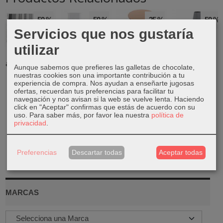
-50 %
-50 %
-25 %
-50 %
Servicios que nos gustaría
utilizar
Alfombra
Set de 2
Mesa auxiliar
Jarrón
algodón flecos
portavela
naranja
cerámica
Aunque sabemos que prefieres las galletas de chocolate,
blanco
resina cristal...
lacada gris
24,74 €
nuestras cookies son una importante contribución a tu
30,00 €
22,50 €
16,50 €
experiencia de compra. Nos ayudan a enseñarte jugosas
32,99 €
ofertas, recuerdan tus preferencias para facilitar tu
59,99 €
44,99 €
32,99 €
navegación y nos avisan si la web se vuelve lenta. Haciendo
click en "Aceptar" confirmas que estás de acuerdo con su
uso.
Para saber más, por favor lea nuestra
política de
privacidad
.
Preferencias
Descartar todas
Aceptar todas
MARCAS