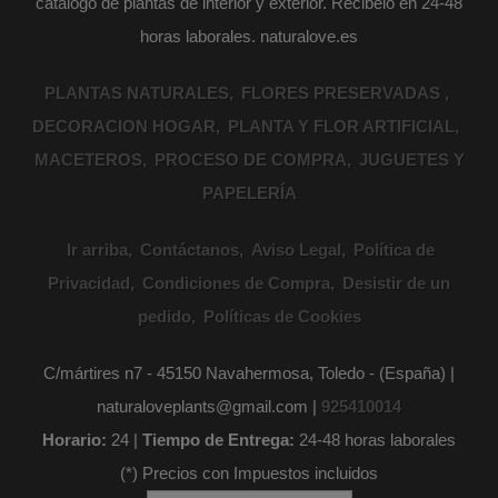
catálogo de plantas de interior y exterior. Recibelo en 24-48
horas laborales. naturalove.es
PLANTAS NATURALES
FLORES PRESERVADAS
DECORACION HOGAR
PLANTA Y FLOR ARTIFICIAL
MACETEROS
PROCESO DE COMPRA
JUGUETES Y
PAPELERÍA
Ir arriba
Contáctanos
Aviso Legal
Política de
Privacidad
Condiciones de Compra
Desistir de un
pedido
Políticas de Cookies
C/mártires n7 - 45150 Navahermosa, Toledo - (España) |
naturaloveplants@gmail.com |
925410014
Horario:
24 |
Tiempo de Entrega:
24-48 horas laborales
(*) Precios con Impuestos incluidos