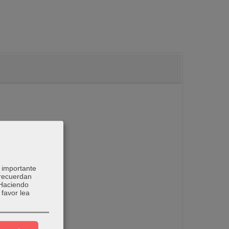
 importante
 recuerdan
 Haciendo
favor lea