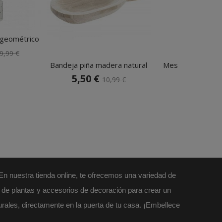
 geométrico
9,99 €
Bandeja piña madera natural
Mesa auxiliar met
5,50 €
23,99 €
10,99 €
29
 En nuestra tienda online, te ofrecemos una variedad de
l de plantas y accesorios de decoración para crear un
urales, directamente en la puerta de tu casa. ¡Embellece