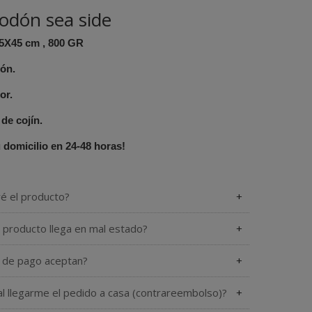
godón sea side
Medidas: 45X15X45 cm , 800 GR
dón.
or.
 de cojín.
 domicilio en 24-48 horas!
ré el producto?
l producto llega en mal estado?
de pago aceptan?
l llegarme el pedido a casa (contrareembolso)?