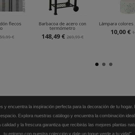
dón flecos
Barbacoa de acero con
Lámpara colores
co
termómetro
10,00 €
1
148,49 €
59,99 €
269,99 €
 y encuentra la inspiración perfecta para la decoración de tu hogar.
er espacio. Explora nuestras catálogo y encuentra la combinación idea
lidad y la frescura garantiza que recibirás las mejores plantas nat
tu entorno con nuestra colección y dale un toque verde a tu vida!"