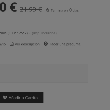
00 €
21,99 €
0
Termina en:
días
ible
(1 En Stock)
-
(Imp. Incluidos)
nvío
Ver descripción
Hacer una pregunta
Añadir a Carrito