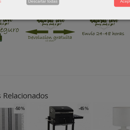
s
Descartar todas
Acept
 Relacionados
-50 %
-45 %