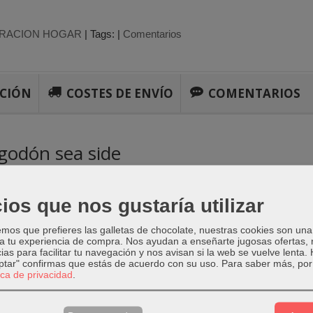
RACION HOGAR
|
Tags:
|
Comentarios
PCIÓN
COSTES DE ENVÍO
COMENTARIOS
lgodón sea side
X15X45 cm , 800 GR
ios que nos gustaría utilizar
odón.
olor.
os que prefieres las galletas de chocolate, nuestras cookies son una
 a tu experiencia de compra. Nos ayudan a enseñarte jugosas ofertas,
no de cojín.
ias para facilitar tu navegación y nos avisan si la web se vuelve lenta.
eptar" confirmas que estás de acuerdo con su uso.
Para saber más, por 
tica de privacidad
.
tu domicilio en 24-48 horas!