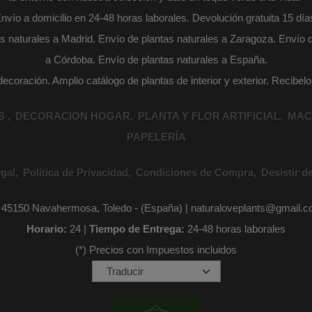
nvío a domicilio en 24-48 horas laborales. Devolución gratuita 15 día
s naturales a Madrid. Envío de plantas naturales a Zaragoza. Envío d
a Córdoba. Envío de plantas naturales a España.
coración. Amplio catálogo de plantas de interior y exterior. Recibel
AS
DECORACION HOGAR
PLANTA Y FLOR ARTIFICIAL
MAC
PAPELERÍA
gal
Política de Privacidad
Condiciones de Compra
Desistir d
- 45150 Navahermosa, Toledo - (España) | naturaloveplants@gmail.
Horario:
24 |
Tiempo de Entrega:
24-48 horas laborales
(*) Precios con Impuestos incluidos