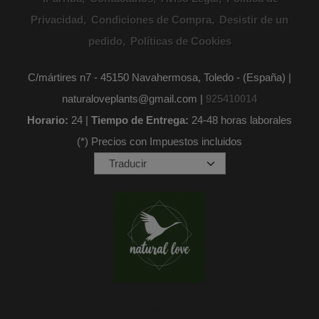
Privacidad
Condiciones de Compra
Desistir de un
pedido
Políticas de Cookies
C/mártires n7 - 45150 Navahermosa, Toledo - (España) |
naturaloveplants@gmail.com |
925410014
Horario:
24 |
Tiempo de Entrega:
24-48 horas laborales
(*) Precios con Impuestos incluidos