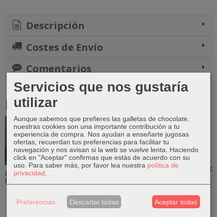
Descripción
Costes de Envío
Comentarios
Servicios que nos gustaría
utilizar
Productos Relacionados
Aunque sabemos que prefieres las galletas de chocolate,
-10 %
-15 %
nuestras cookies son una importante contribución a tu
Agotado
experiencia de compra. Nos ayudan a enseñarte jugosas
ofertas, recuerdan tus preferencias para facilitar tu
navegación y nos avisan si la web se vuelve lenta. Haciendo
click en "Aceptar" confirmas que estás de acuerdo con su
Fertilizante
uso.
Para saber más, por favor lea nuestra
política de
cítricos 1000
Palmera kentia
Tronco de
Dracaena
privacidad
.
ml
howea 150 cm
brasil
marginata
9,99 €
(Dracaena
58,49 €
7,64 €
fragrans)...
8,99 €
Preferencias
Descartar todas
Aceptar todas
64,99 €
27,99 €