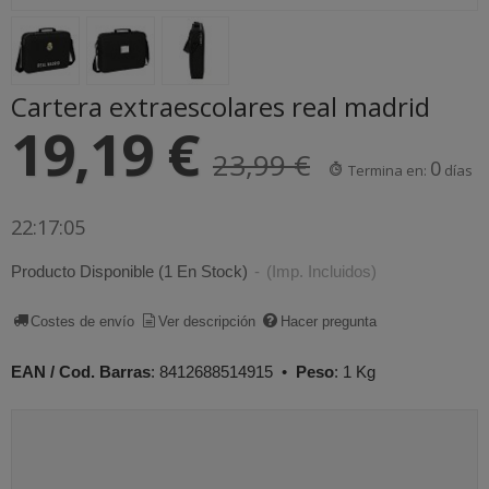
Cartera extraescolares real madrid
19,19 €
23,99 €
0
Termina en:
días
22:17:04
Producto Disponible
(1 En Stock)
-
(Imp. Incluidos)
Costes de envío
Ver descripción
Hacer pregunta
EAN / Cod. Barras
:
8412688514915
•
Peso
:
1 Kg