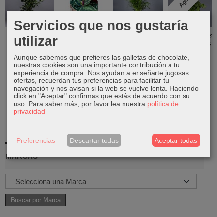
Servicios que nos gustaría
Ficus be
calathea
Areca 130 cm
Plectranthus
utilizar
Danielle 120
medallion
verticillatus
61,99 €
cm
(Planta...
13,99 €
Aunque sabemos que prefieres las galletas de chocolate,
34,19 €
11,99 €
nuestras cookies son una importante contribución a tu
experiencia de compra. Nos ayudan a enseñarte jugosas
37,99 €
ofertas, recuerdan tus preferencias para facilitar tu
navegación y nos avisan si la web se vuelve lenta. Haciendo
click en "Aceptar" confirmas que estás de acuerdo con su
uso.
Para saber más, por favor lea nuestra
política de
privacidad
.
Preferencias
Descartar todas
Aceptar todas
MARCAS