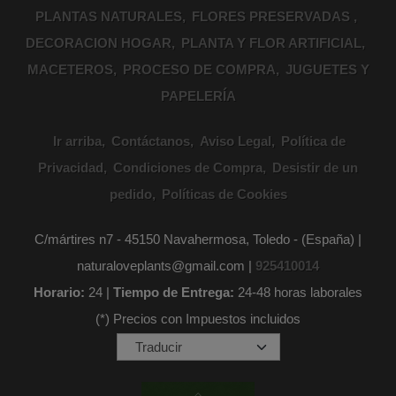
PLANTAS NATURALES
FLORES PRESERVADAS
DECORACION HOGAR
PLANTA Y FLOR ARTIFICIAL
MACETEROS
PROCESO DE COMPRA
JUGUETES Y
PAPELERÍA
Ir arriba
Contáctanos
Aviso Legal
Política de
Privacidad
Condiciones de Compra
Desistir de un
pedido
Políticas de Cookies
C/mártires n7 - 45150 Navahermosa, Toledo - (España) |
naturaloveplants@gmail.com |
925410014
Horario:
24 |
Tiempo de Entrega:
24-48 horas laborales
(*) Precios con Impuestos incluidos