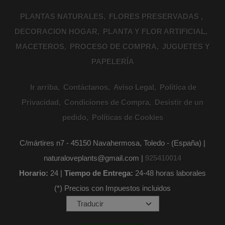
PLANTAS NATURALES
FLORES PRESERVADAS
DECORACION HOGAR
PLANTA Y FLOR ARTIFICIAL
MACETEROS
PROCESO DE COMPRA
JUGUETES Y
PAPELERÍA
Ir arriba
Contáctanos
Aviso Legal
Política de
Privacidad
Condiciones de Compra
Desistir de un
pedido
Políticas de Cookies
C/mártires n7 - 45150 Navahermosa, Toledo - (España) |
naturaloveplants@gmail.com |
925410014
Horario:
24 |
Tiempo de Entrega:
24-48 horas laborales
(*) Precios con Impuestos incluidos