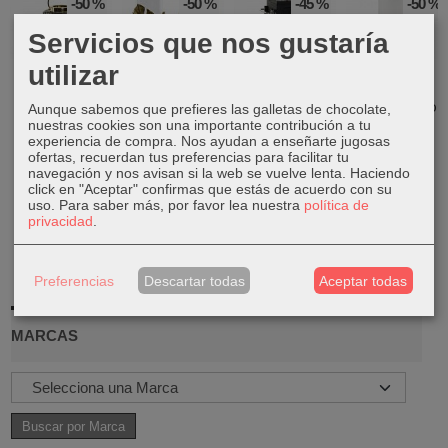
-50 %
-50 %
-45 %
-50 %
Servicios que nos gustaría
utilizar
Portavela
Set de 2
Barbacoa de
Lámpara
metal acero
portavela
acero con
colores
dorado
resina cristal...
termómetro
geométrico
Aunque sabemos que prefieres las galletas de chocolate,
nuestras cookies son una importante contribución a tu
18,50 €
22,50 €
148,49 €
10,00 €
experiencia de compra. Nos ayudan a enseñarte jugosas
36,99 €
44,99 €
269,99 €
19,99 €
ofertas, recuerdan tus preferencias para facilitar tu
navegación y nos avisan si la web se vuelve lenta. Haciendo
click en "Aceptar" confirmas que estás de acuerdo con su
uso.
Para saber más, por favor lea nuestra
política de
privacidad
.
Preferencias
Descartar todas
Aceptar todas
MARCAS