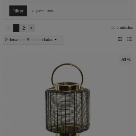
|
x Quitar Filtros
<
1
2
>
55 productos
Ordenar por:
Recomendados
-50 %