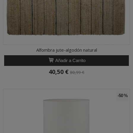
Alfombra jute-algodón natural
Añadir a Carrito
40,50 €
80,99 €
-50 %