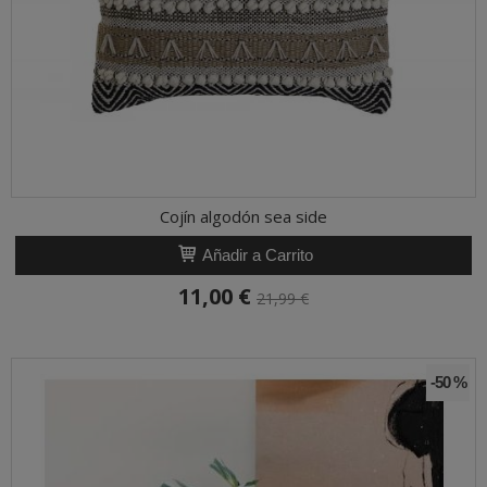
Cojín algodón sea side
Añadir a Carrito
11,00 €
21,99 €
-50 %