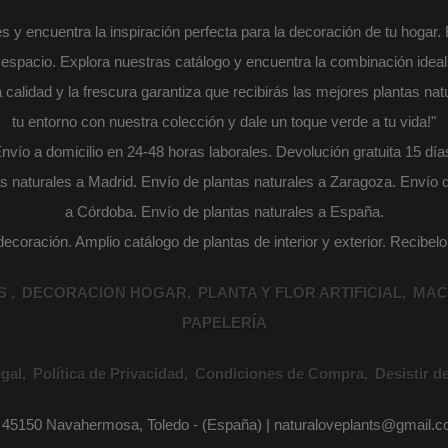
 y encuentra la inspiración perfecta para la decoración de tu hogar.
er espacio. Explora nuestras catálogo y encuentra la combinación idea
lidad y la frescura garantiza que recibirás las mejores plantas nat
tu entorno con nuestra colección y dale un toque verde a tu vida!"
nvío a domicilio en 24-48 horas laborales. Devolución gratuita 15 día
s naturales a Madrid. Envío de plantas naturales a Zaragoza. Envío d
a Córdoba. Envío de plantas naturales a España.
coración. Amplio catálogo de plantas de interior y exterior. Recibel
AS
DECORACION HOGAR
PLANTA Y FLOR ARTIFICIAL
MAC
PAPELERÍA
gal
Política de Privacidad
Condiciones de Compra
Desistir d
- 45150 Navahermosa, Toledo - (España) | naturaloveplants@gmail.