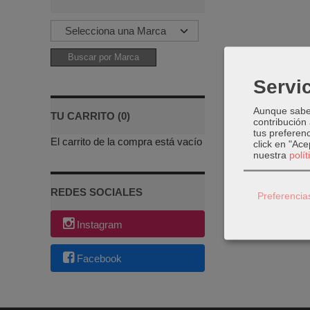
Servic
Aunque sabem
TU CARRITO (0)
contribución
tus preferenc
El carrito de la compra está vacío
click en "Ac
nuestra
polí
REDES SOCIALES
Preferencia
Instagram
Facebook