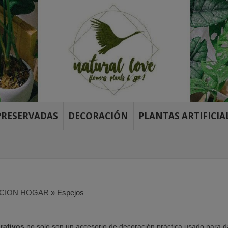
PRESERVADAS
DECORACIÓN
PLANTAS ARTIFICIA
CION HOGAR
»
Espejos
rativos
no solo son un accesorio de decoración práctica usado para dar