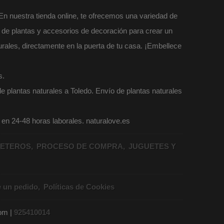
 En nuestra tienda online, te ofrecemos una variedad de
l de plantas y accesorios de decoración para crear un
urales, directamente en la puerta de tu casa. ¡Embellece
s.
e plantas naturales a Toledo. Envío de plantas naturales
o en 24-48 horas laborales. naturalove.es
ETEROS
PROCESO DE COMPRA
JUGUETES Y
e un pedido
Políticas de Cookies
com |
925410014