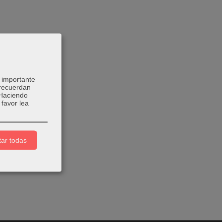
 importante
 recuerdan
 Haciendo
favor lea
ar todas