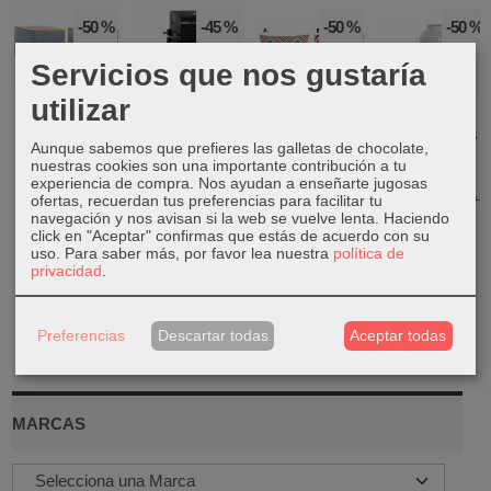
-50 %
-45 %
-50 %
-50 %
Servicios que nos gustaría
utilizar
Caja bambú
Barbacoa de
con tapa
acero con
Cojín poliester
Jarrón gres
termómetro
16,50 €
Aunque sabemos que prefieres las galletas de chocolate,
exterior
pompon
148,49 €
algodón
nuestras cookies son una importante contribución a tu
5,50 €
32,99 €
experiencia de compra. Nos ayudan a enseñarte jugosas
5,00 €
269,99 €
9,99 €
ofertas, recuerdan tus preferencias para facilitar tu
10,99 €
navegación y nos avisan si la web se vuelve lenta. Haciendo
click en "Aceptar" confirmas que estás de acuerdo con su
uso.
Para saber más, por favor lea nuestra
política de
privacidad
.
Preferencias
Descartar todas
Aceptar todas
MARCAS