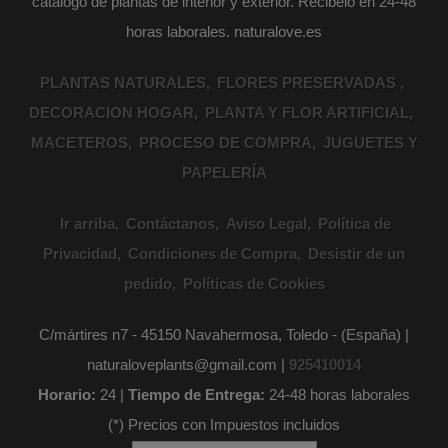
catálogo de plantas de interior y exterior. Recibelo en 24-48
horas laborales. naturalove.es
PLANTAS NATURALES
FLORES PRESERVADAS
DECORACION HOGAR
PLANTA Y FLOR ARTIFICIAL
MACETEROS
PROCESO DE COMPRA
JUGUETES Y
PAPELERÍA
Ir arriba
Contáctanos
Aviso Legal
Política de
Privacidad
Condiciones de Compra
Desistir de un
pedido
Políticas de Cookies
C/mártires n7 - 45150 Navahermosa, Toledo - (España) |
naturaloveplants@gmail.com |
925410014
Horario:
24 |
Tiempo de Entrega:
24-48 horas laborales
(*) Precios con Impuestos incluidos