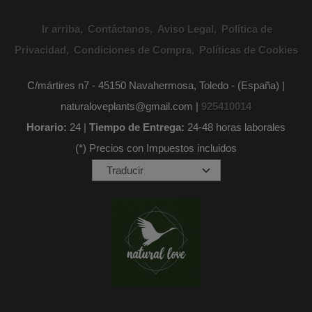
Ir arriba
Contáctanos
Aviso Legal
Política de
Privacidad
Condiciones de Compra
Políticas de Cookies
C/mártires n7 - 45150 Navahermosa, Toledo - (España) |
naturaloveplants@gmail.com |
925410014
Horario:
24 |
Tiempo de Entrega:
24-48 horas laborales
(*) Precios con Impuestos incluidos