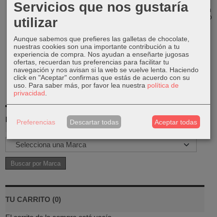
Ramo flores
Paniculata
Paniculata
Plumero
Servicios que nos gustaría
secas blue
preservada
preservada
(Cortaderia
azul
rosa
Fluffy Blanco)
utilizar
19,99 €
16,99 €
16,99 €
21,99 €
Aunque sabemos que prefieres las galletas de chocolate,
nuestras cookies son una importante contribución a tu
experiencia de compra. Nos ayudan a enseñarte jugosas
ofertas, recuerdan tus preferencias para facilitar tu
navegación y nos avisan si la web se vuelve lenta. Haciendo
click en "Aceptar" confirmas que estás de acuerdo con su
uso.
Para saber más, por favor lea nuestra
política de
privacidad
.
MARCAS
Preferencias
Descartar todas
Aceptar todas
TU CARRITO (0)