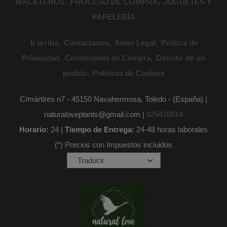
MACETEROS
PROCESO DE COMPRA
JUGUETES Y
PAPELERÍA
Ir arriba
Contáctanos
Aviso Legal
Política de
Privacidad
Condiciones de Compra
Desistir de un
pedido
Políticas de Cookies
C/mártires n7 - 45150 Navahermosa, Toledo - (España) |
naturaloveplants@gmail.com |
925410014
Horario:
24 |
Tiempo de Entrega:
24-48 horas laborales
(*) Precios con Impuestos incluidos