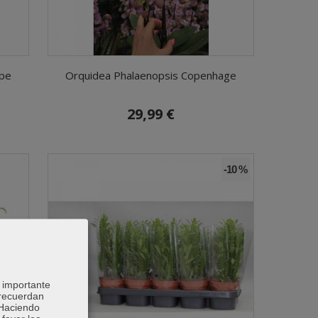
ppe
Orquidea Phalaenopsis Copenhage
29,99 €
-10 %
 importante
 recuerdan
 Haciendo