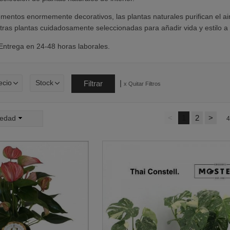
entos enormemente decorativos, las plantas naturales purifican el ai
stras plantas cuidadosamente seleccionadas para añadir vida y estilo a 
 Entrega en 24-48 horas laborales.
|
ecio
Stock
x Quitar Filtros
<
1
2
>
edad
4