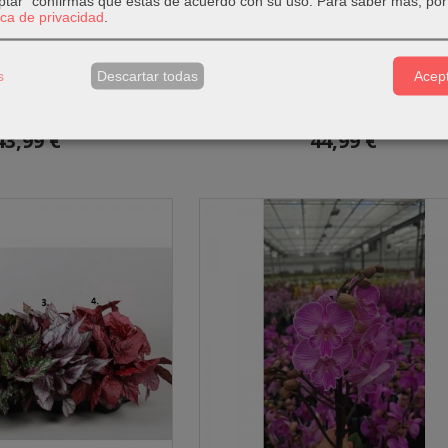
eptar" confirmas que estás de acuerdo con su uso.
Para saber más, por 
tica de privacidad
.
s
Descartar todas
Acept
eca 110 cm
Sphathiphyllum lauretta
43,99 €
44,99 €