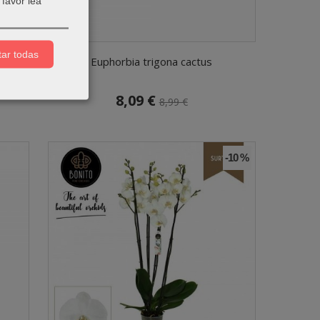
favor lea
ar todas
Euphorbia trigona cactus
8,09 €
8,99 €
-10 %