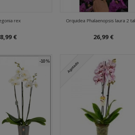
egonia rex
Orquidea Phalaenopsis laura 2 ta
8,99 €
26,99 €
-10 %
Agotado