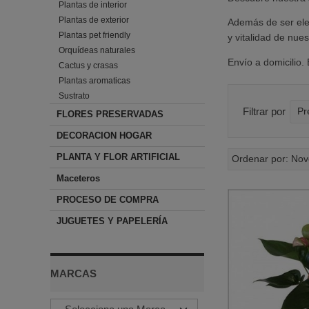
Plantas de interior
Plantas de exterior
Además de ser elem
Plantas pet friendly
y vitalidad de nue
Orquídeas naturales
Envío a domicilio.
Cactus y crasas
Plantas aromaticas
Sustrato
Filtrar por
Pr
FLORES PRESERVADAS
DECORACION HOGAR
PLANTA Y FLOR ARTIFICIAL
Ordenar por:
Nov
Maceteros
PROCESO DE COMPRA
JUGUETES Y PAPELERÍA
MARCAS