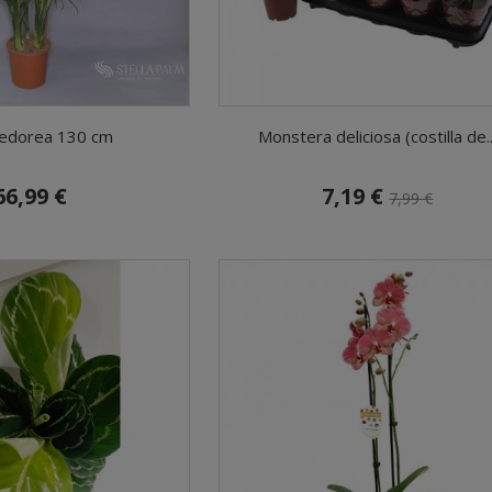
edorea 130 cm
Monstera deliciosa (costilla de..
66,99 €
7,19 €
7,99 €