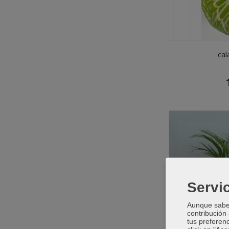
cal
Servic
Aunque sabem
contribución
tus preferenc