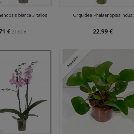
enopsis blanca 3 tallos
Orquidea Phalaenopsis indus
71 €
22,99 €
31,90 €
Agotado