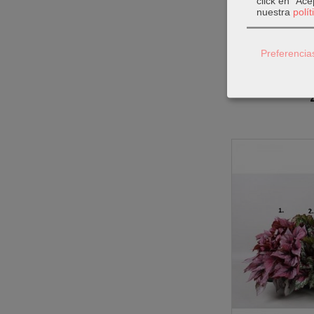
click en "Ac
nuestra
polí
Preferencia
Ar