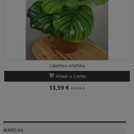
Calathea orbifolia
Añadir a Carrito
13,59 €
15,99 €
MARCAS