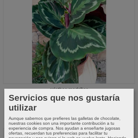
calathea medallion
Servicios que nos gustaría
Añadir a Carrito
utilizar
13,99 €
Aunque sabemos que prefieres las galletas de chocolate,
nuestras cookies son una importante contribución a tu
experiencia de compra. Nos ayudan a enseñarte jugosas
ofertas, recuerdan tus preferencias para facilitar tu
navegación y nos avisan si la web se vuelve lenta. Haciendo