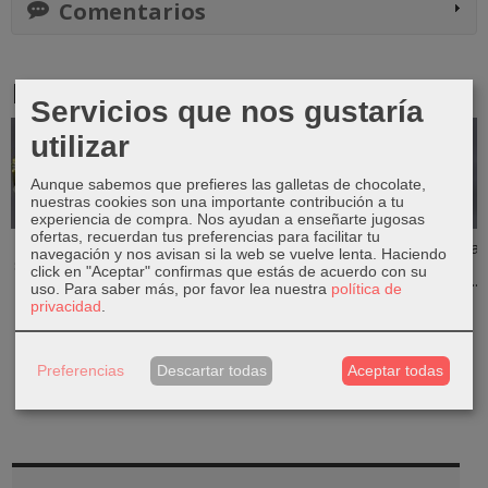
Comentarios
Productos Relacionados
Servicios que nos gustaría
utilizar
Aunque sabemos que prefieres las galletas de chocolate,
nuestras cookies son una importante contribución a tu
experiencia de compra. Nos ayudan a enseñarte jugosas
ofertas, recuerdan tus preferencias para facilitar tu
Ramo flores
Eucalipto
Rosa eterna
Rosa eterna
navegación y nos avisan si la web se vuelve lenta. Haciendo
secas amarillo
preservado
con cúpula
con cúpula
click en "Aceptar" confirmas que estás de acuerdo con su
baby blue
preservada...
preservada...
32,99 €
uso.
Para saber más, por favor lea nuestra
política de
14,99 €
44,99 €
44,99 €
privacidad
.
Preferencias
Descartar todas
Aceptar todas