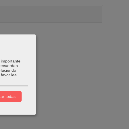
 importante
 recuerdan
 Haciendo
favor lea
ar todas