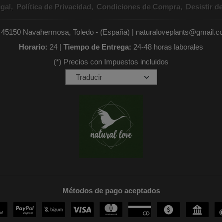
gal
Política de Privacidad
Condiciones de Compra
Desistir d
- 45150 Navahermosa, Toledo - (España) | naturaloveplants@gmail.
Horario:
24 |
Tiempo de Entrega:
24-48 horas laborales
(*) Precios con Impuestos incluidos
Métodos de pago aceptados