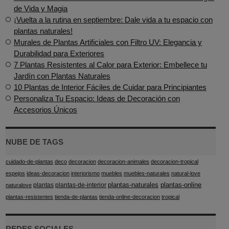
de Vida y Magia
¡Vuelta a la rutina en septiembre: Dale vida a tu espacio con
plantas naturales!
Murales de Plantas Artificiales con Filtro UV: Elegancia y
Durabilidad para Exteriores
7 Plantas Resistentes al Calor para Exterior: Embellece tu
Jardín con Plantas Naturales
10 Plantas de Interior Fáciles de Cuidar para Principiantes
Personaliza Tu Espacio: Ideas de Decoración con
Accesorios Únicos
NUBE DE TAGS
cuidado-de-plantas
deco
decoracion
decoracion-animales
decoracion-tropical
espejos
ideas-decoracion
interiorismo
muebles
muebles-naturales
natural-love
plantas-naturales
plantas-online
plantas
plantas-de-interior
naturalove
plantas-resistentes
tienda-de-plantas
tienda-online-decoracion
tropical
REDES SOCIALES