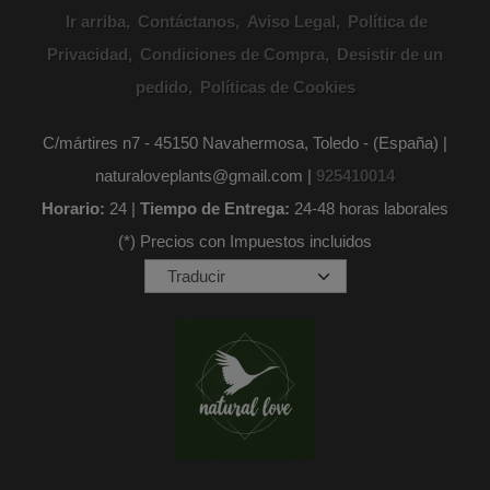
Ir arriba
Contáctanos
Aviso Legal
Política de
Privacidad
Condiciones de Compra
Desistir de un
pedido
Políticas de Cookies
C/mártires n7 - 45150 Navahermosa, Toledo - (España) |
naturaloveplants@gmail.com |
925410014
Horario:
24 |
Tiempo de Entrega:
24-48 horas laborales
(*) Precios con Impuestos incluidos