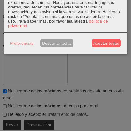
experiencia de compra. Nos ayudan a enseñarte jugosas
ofertas, recuerdan tus preferencias para facilitar tu
navegación y nos avisan si la web se vuelve lenta. Haciendo
Email
click en "Aceptar" confirmas que estás de acuerdo con su
uso.
Para saber más, por favor lea nuestra
política de
privacidad
.
Tu email no será publicado
Preferencias
Descartar todas
Aceptar todas
Comentario
Notificarme de los próximos comentarios de este artículo vía
email
Notificarme de los próximos artículos por email
He leído y acepto el
Tratamiento de datos
.