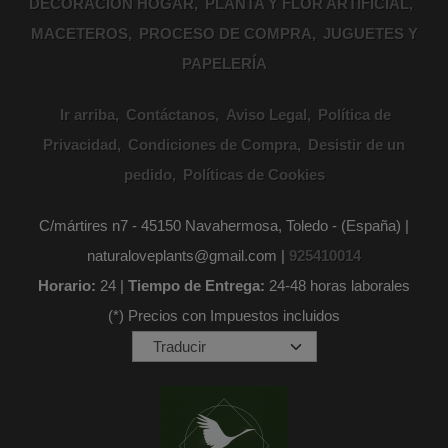
DECORACION HOGAR
PLANTA Y FLOR ARTIFICIAL
MACETEROS
PROCESO DE COMPRA
JUGUETES Y
PAPELERÍA
Ir arriba
Contáctanos
Aviso Legal
Política de
Privacidad
Condiciones de Compra
Desistir de un
pedido
Políticas de Cookies
C/mártires n7 - 45150 Navahermosa, Toledo - (España) |
naturaloveplants@gmail.com |
925410014
Horario:
24 |
Tiempo de Entrega:
24-48 horas laborales
(*) Precios con Impuestos incluidos