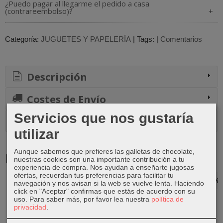
¿Puedo pagar al llegarme el pedido a casa
(contrareembolso)?
Categoría:
JUGUETES Y PAPELERÍA
|
Tags:
|
Comentarios
Descripción
Costes de Envío
Servicios que nos gustaría
Comentarios
utilizar
Aunque sabemos que prefieres las galletas de chocolate,
Productos Relacionados
nuestras cookies son una importante contribución a tu
experiencia de compra. Nos ayudan a enseñarte jugosas
ofertas, recuerdan tus preferencias para facilitar tu
-20 %
-20 %
-20 %
-20 %
navegación y nos avisan si la web se vuelve lenta. Haciendo
click en "Aceptar" confirmas que estás de acuerdo con su
uso.
Para saber más, por favor lea nuestra
política de
privacidad
.