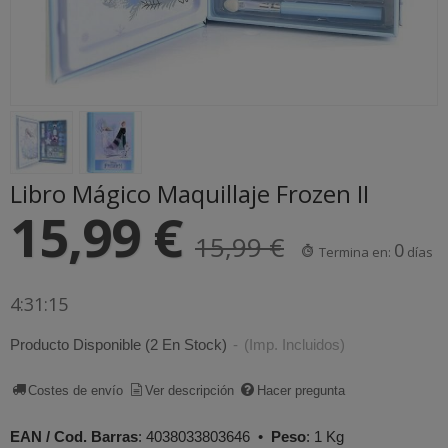
Libro Mágico Maquillaje Frozen II
15,99 €
15,99 €
0
Termina en:
días
4:31:14
Producto Disponible
(2 En Stock)
-
(Imp. Incluidos)
Costes de envío
Ver descripción
Hacer pregunta
EAN / Cod. Barras
:
4038033803646
•
Peso
:
1 Kg