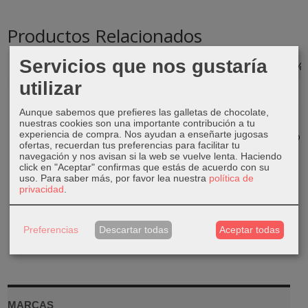
Productos Relacionados
Servicios que nos gustaría
-50 %
-20 %
-50 %
-50 %
utilizar
Aunque sabemos que prefieres las galletas de chocolate,
Portavela
Estanteria
Alfombra
Lámpara
nuestras cookies son una importante contribución a tu
metal acero
hoxton
algodón flecos
colores
experiencia de compra. Nos ayudan a enseñarte jugosas
dorado
blanco
geométrico
88,79 €
ofertas, recuerdan tus preferencias para facilitar tu
18,50 €
30,00 €
10,00 €
navegación y nos avisan si la web se vuelve lenta. Haciendo
110,99 €
click en "Aceptar" confirmas que estás de acuerdo con su
36,99 €
59,99 €
19,99 €
uso.
Para saber más, por favor lea nuestra
política de
privacidad
.
Preferencias
Descartar todas
Aceptar todas
MARCAS