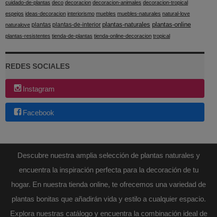
cuidado-de-plantas
deco
decoracion
decoracion-animales
decoracion-tropical
espejos
ideas-decoracion
interiorismo
muebles
muebles-naturales
natural-love
plantas-naturales
plantas-online
plantas
plantas-de-interior
naturalove
plantas-resistentes
tienda-de-plantas
tienda-online-decoracion
tropical
REDES SOCIALES
Instagram
Facebook
Descubre nuestra amplia selección de plantas naturales y
encuentra la inspiración perfecta para la decoración de tu
hogar. En nuestra tienda online, te ofrecemos una variedad de
plantas bonitas que añadirán vida y estilo a cualquier espacio.
Explora nuestras catálogo y encuentra la combinación ideal de