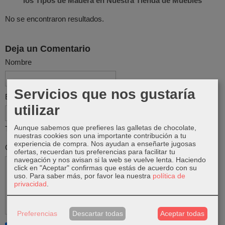
los Tipos de Madera en Nuestra Tienda de Muebles
No se encontraron resultados.
Deja un Comentario
Nombre
Servicios que nos gustaría
Email
utilizar
Aunque sabemos que prefieres las galletas de chocolate,
Tu email no será publicado
nuestras cookies son una importante contribución a tu
experiencia de compra. Nos ayudan a enseñarte jugosas
Comentario
ofertas, recuerdan tus preferencias para facilitar tu
navegación y nos avisan si la web se vuelve lenta. Haciendo
click en "Aceptar" confirmas que estás de acuerdo con su
uso.
Para saber más, por favor lea nuestra
política de
privacidad
.
Preferencias
Descartar todas
Aceptar todas
Notificarme de los próximos comentarios de este artículo vía