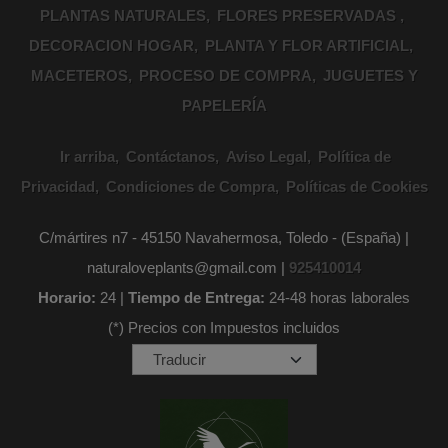
PLANTAS NATURALES
FLORES PRESERVADAS
DECORACION HOGAR
PLANTA Y FLOR ARTIFICIAL
MACETEROS
PROCESO DE COMPRA
JUGUETES Y
PAPELERÍA
Ir arriba
Contáctanos
Aviso Legal
Política de
Privacidad
Condiciones de Compra
Políticas de Cookies
C/mártires n7 - 45150 Navahermosa, Toledo - (España) |
naturaloveplants@gmail.com |
925410014
Horario:
24 |
Tiempo de Entrega:
24-48 horas laborales
(*) Precios con Impuestos incluidos