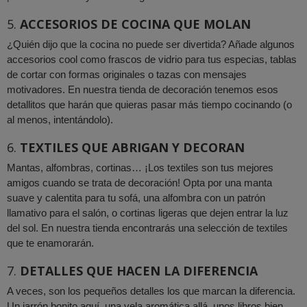
5.
ACCESORIOS DE COCINA QUE MOLAN
¿Quién dijo que la cocina no puede ser divertida? Añade algunos
accesorios cool como frascos de vidrio para tus especias, tablas
de cortar con formas originales o tazas con mensajes
motivadores. En nuestra tienda de decoración tenemos esos
detallitos que harán que quieras pasar más tiempo cocinando (o
al menos, intentándolo).
6.
TEXTILES QUE ABRIGAN Y DECORAN
Mantas, alfombras, cortinas… ¡Los textiles son tus mejores
amigos cuando se trata de decoración! Opta por una manta
suave y calentita para tu sofá, una alfombra con un patrón
llamativo para el salón, o cortinas ligeras que dejen entrar la luz
del sol. En nuestra tienda encontrarás una selección de textiles
que te enamorarán.
7.
DETALLES QUE HACEN LA DIFERENCIA
A veces, son los pequeños detalles los que marcan la diferencia.
Un jarrón bonito aquí, una vela aromática allá, unos libros bien