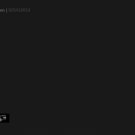
com |
925410014