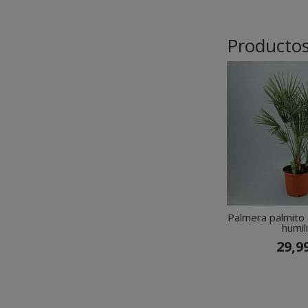
Productos
Palmera palmito
humili
29,9