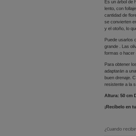
Es un árbol de 
lento, con folla
cantidad de flo
se convierten e
y el otoño, lo q
Puede usarlos c
grande . Las ol
formas o hacer 
Para obtener lo
adaptarán a una
buen drenaje. C
resistente a la 
Altura: 50 cm 
¡Recíbelo en tu
¿Cuando recibi