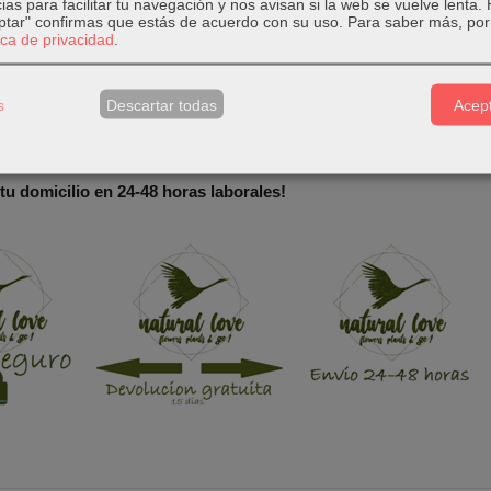
ias para facilitar tu navegación y nos avisan si la web se vuelve lenta.
eptar" confirmas que estás de acuerdo con su uso.
Para saber más, por 
 como un árbol característico en el jardín, o en macetero grande . 
tica de privacidad
.
o hacer excelentes setos.
los mejores resultados, necesitan pleno sol y se adaptarán a una am
s
Descartar todas
Acept
 Crecen bien en la costa y soportan heladas. Muy resistente a la sequ
m Diametro maceta: 20 cm
tu domicilio en 24-48 horas laborales!