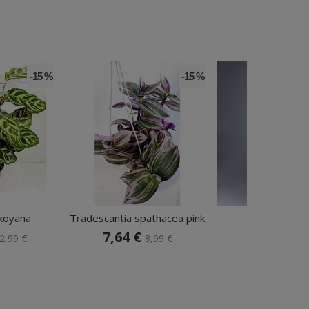
-15 %
-15 %
koyana
Tradescantia spathacea pink
Areca 130
7,64 €
61,99 
2,99 €
8,99 €