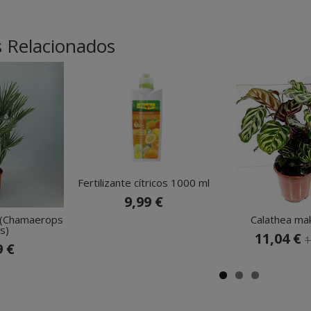
 Relacionados
Fertilizante cítricos 1000 ml
9,99 €
 (Chamaerops
Calathea ma
s)
11,04 €
1
9 €