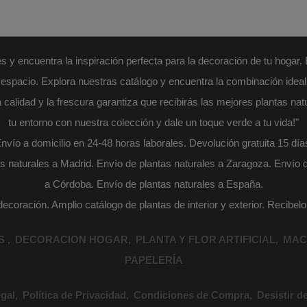
 y encuentra la inspiración perfecta para la decoración de tu hogar.
er espacio. Explora nuestras catálogo y encuentra la combinación idea
lidad y la frescura garantiza que recibirás las mejores plantas nat
tu entorno con nuestra colección y dale un toque verde a tu vida!"
nvío a domicilio en 24-48 horas laborales. Devolución gratuita 15 día
s naturales a Madrid. Envío de plantas naturales a Zaragoza. Envío d
a Córdoba. Envío de plantas naturales a España.
coración. Amplio catálogo de plantas de interior y exterior. Recibel
AS
DECORACION HOGAR
PLANTA Y FLOR ARTIFICIAL
MAC
PAPELERÍA
gal
Política de Privacidad
Condiciones de Compra
Desistir d