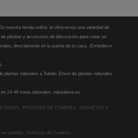
 En nuestra tienda online, te ofrecemos una variedad de
l de plantas y accesorios de decoración para crear un
urales, directamente en la puerta de tu casa. ¡Embellece
s.
e plantas naturales a Toledo. Envío de plantas naturales
o en 24-48 horas laborales. naturalove.es
ETEROS
PROCESO DE COMPRA
JUGUETES Y
e un pedido
Políticas de Cookies