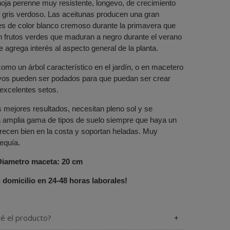
hoja perenne muy resistente, longevo, de crecimiento
je gris verdoso. Las aceitunas producen una gran
res de color blanco cremoso durante la primavera que
n frutos verdes que maduran a negro durante el verano
ue agrega interés al aspecto general de la planta.
omo un árbol característico en el jardín, o en macetero
ivos pueden ser podados para que puedan ser crear
excelentes setos.
s mejores resultados, necesitan pleno sol y se
 amplia gama de tipos de suelo siempre que haya un
recen bien en la costa y soportan heladas. Muy
sequía.
Diametro maceta: 20 cm
 domicilio en 24-48 horas laborales!
ré el producto?