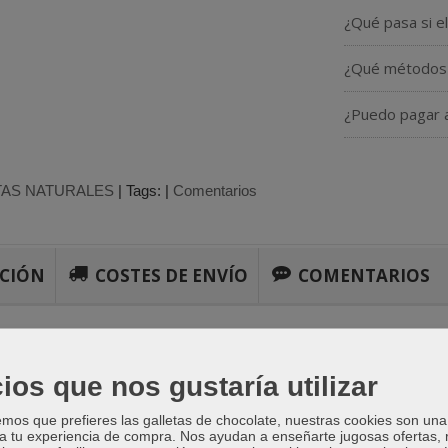
¿Qué pasa si e
¿Qué métodos 
¿Puedo pagar a
TAS NATURALES
|
Tags:
|
Comentarios
PCIÓN
COSTES DE ENVÍO
COMENTARIOS
ropea (olivo)
ios que nos gustaría utilizar
e hoja perenne muy resistente, longevo, de crecimiento lento, con fol
lores de color blanco cremoso durante la primavera que se convierten
os que prefieres las galletas de chocolate, nuestras cookies son una
 a tu experiencia de compra. Nos ayudan a enseñarte jugosas ofertas,
oño, lo que agrega interés al aspecto general de la planta.