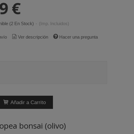
99 €
ible
(2 En Stock)
-
(Imp. Incluidos)
nvío
Ver descripción
Hacer una pregunta
Añadir a Carrito
opea bonsai (olivo)