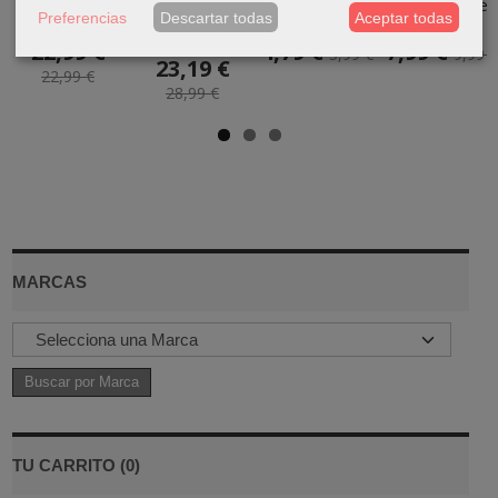
dentista
Caja de
MIRA POR LA
Animales de
Preferencias
Descartar todas
Aceptar todas
bromista
Ladrillos
VENTANA
la...
10913
22,99 €
4,79 €
7,99 €
5,99 €
9,99 €
23,19 €
22,99 €
28,99 €
MARCAS
TU CARRITO (0)