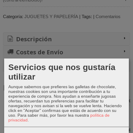
Categoría:
JUGUETES Y PAPELERÍA
|
Tags:
|
Comentarios
Descripción
Costes de Envío
Comentarios
Servicios que nos gustaría
utilizar
Productos Relacionados
Aunque sabemos que prefieres las galletas de chocolate,
nuestras cookies son una importante contribución a tu
experiencia de compra. Nos ayudan a enseñarte jugosas
-0 %
-20 %
-20 %
-20 %
ofertas, recuerdan tus preferencias para facilitar tu
navegación y nos avisan si la web se vuelve lenta. Haciendo
click en "Aceptar" confirmas que estás de acuerdo con su
uso.
Para saber más, por favor lea nuestra
política de
privacidad
.
Play doh
LEGO Duplo -
Libro infantil
Libro infantil