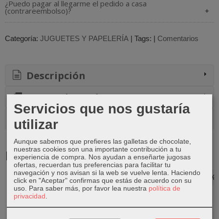
¿Puedo pagar al llegarme el pedido a casa
(contrareembolso)?
Categoría:
JUGUETES Y PAPELERÍA
|
Tags:
|
Comentarios
Descripción
Costes de Envío
Servicios que nos gustaría
Comentarios
utilizar
Aunque sabemos que prefieres las galletas de chocolate,
nuestras cookies son una importante contribución a tu
Productos Relacionados
experiencia de compra. Nos ayudan a enseñarte jugosas
ofertas, recuerdan tus preferencias para facilitar tu
navegación y nos avisan si la web se vuelve lenta. Haciendo
-20 %
-20 %
-20 %
-20 %
click en "Aceptar" confirmas que estás de acuerdo con su
uso.
Para saber más, por favor lea nuestra
política de
privacidad
.