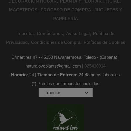
DECORACION HOGAR
PLANTA Y FLOR ARTIFICIAL
MACETEROS
PROCESO DE COMPRA
JUGUETES Y
PAPELERÍA
Ir arriba
Contáctanos
Aviso Legal
Política de
Privacidad
Condiciones de Compra
Políticas de Cookies
C/mártires n7 - 45150 Navahermosa, Toledo - (España) |
naturaloveplants@gmail.com |
925410014
Horario:
24 |
Tiempo de Entrega:
24-48 horas laborales
(*) Precios con Impuestos incluidos