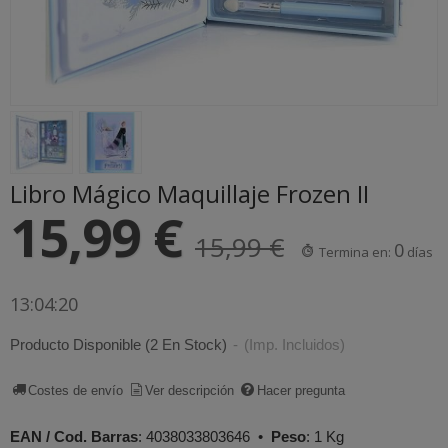
Libro Mágico Maquillaje Frozen II
15,99 €
15,99 €
0
Termina en:
días
13:04:19
Producto Disponible
(2 En Stock)
-
(Imp. Incluidos)
Costes de envío
Ver descripción
Hacer pregunta
EAN / Cod. Barras
:
4038033803646
•
Peso
:
1 Kg