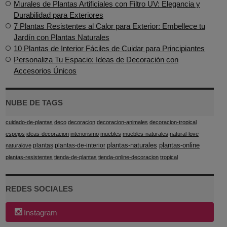
Murales de Plantas Artificiales con Filtro UV: Elegancia y
Durabilidad para Exteriores
7 Plantas Resistentes al Calor para Exterior: Embellece tu
Jardín con Plantas Naturales
10 Plantas de Interior Fáciles de Cuidar para Principiantes
Personaliza Tu Espacio: Ideas de Decoración con
Accesorios Únicos
NUBE DE TAGS
cuidado-de-plantas
deco
decoracion
decoracion-animales
decoracion-tropical
espejos
ideas-decoracion
interiorismo
muebles
muebles-naturales
natural-love
plantas-naturales
plantas-online
plantas
plantas-de-interior
naturalove
plantas-resistentes
tienda-de-plantas
tienda-online-decoracion
tropical
REDES SOCIALES
Instagram