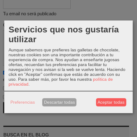
Tu email no será publicado
Comentario
Servicios que nos gustaría
utilizar
Aunque sabemos que prefieres las galletas de chocolate,
nuestras cookies son una importante contribución a tu
experiencia de compra. Nos ayudan a enseñarte jugosas
ofertas, recuerdan tus preferencias para facilitar tu
navegación y nos avisan si la web se vuelve lenta. Haciendo
Notificarme de los próximos comentarios de este artículo vía
click en "Aceptar" confirmas que estás de acuerdo con su
uso.
Para saber más, por favor lea nuestra
política de
email
privacidad
.
Notificarme de los próximos artículos por email
He leído y acepto el
Tratamiento de datos
.
Preferencias
Descartar todas
Aceptar todas
BUSCA EN EL BLOG