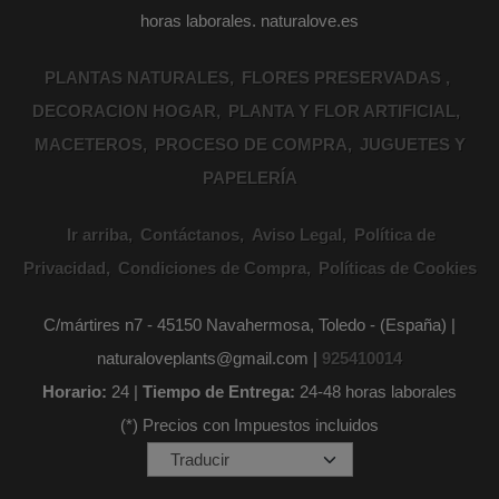
horas laborales. naturalove.es
PLANTAS NATURALES
FLORES PRESERVADAS
DECORACION HOGAR
PLANTA Y FLOR ARTIFICIAL
MACETEROS
PROCESO DE COMPRA
JUGUETES Y
PAPELERÍA
Ir arriba
Contáctanos
Aviso Legal
Política de
Privacidad
Condiciones de Compra
Políticas de Cookies
C/mártires n7 - 45150 Navahermosa, Toledo - (España) |
naturaloveplants@gmail.com |
925410014
Horario:
24 |
Tiempo de Entrega:
24-48 horas laborales
(*) Precios con Impuestos incluidos