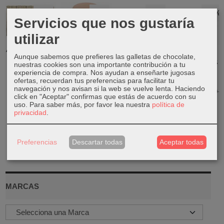
-50 %
-25 %
-20 %
-50 %
Servicios que nos gustaría
utilizar
Alfombra jute-
Mesa auxiliar
algodón
naranja
Aunque sabemos que prefieres las galletas de chocolate,
Mesa auxiliar
Jarrón gres
natural
nuestras cookies son una importante contribución a tu
24,74 €
metal blanco
pompon
experiencia de compra. Nos ayudan a enseñarte jugosas
40,50 €
algodón
23,99 €
ofertas, recuerdan tus preferencias para facilitar tu
32,99 €
5,00 €
80,99 €
navegación y nos avisan si la web se vuelve lenta. Haciendo
9,99 €
29,99 €
click en "Aceptar" confirmas que estás de acuerdo con su
uso.
Para saber más, por favor lea nuestra
política de
privacidad
.
Preferencias
Descartar todas
Aceptar todas
MARCAS