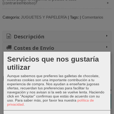
(contrareembolso)?
Categoría:
JUGUETES Y PAPELERÍA
|
Tags:
|
Comentarios
Descripción
Costes de Envío
Servicios que nos gustaría
Comentarios
utilizar
Productos Relacionados
Aunque sabemos que prefieres las galletas de chocolate,
nuestras cookies son una importante contribución a tu
experiencia de compra. Nos ayudan a enseñarte jugosas
ofertas, recuerdan tus preferencias para facilitar tu
-20 %
-20 %
-20 %
-0 %
navegación y nos avisan si la web se vuelve lenta. Haciendo
click en "Aceptar" confirmas que estás de acuerdo con su
uso.
Para saber más, por favor lea nuestra
política de
privacidad
.