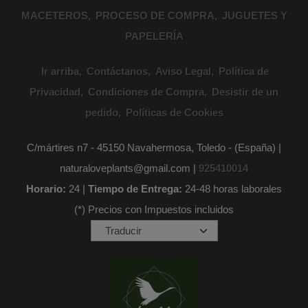
MACETEROS
PROCESO DE COMPRA
JUGUETES Y
PAPELERÍA
Ir arriba
Contáctanos
Aviso Legal
Política de
Privacidad
Condiciones de Compra
Desistir de un
pedido
Políticas de Cookies
C/mártires n7 - 45150 Navahermosa, Toledo - (España) |
naturaloveplants@gmail.com |
925410014
Horario:
24 |
Tiempo de Entrega:
24-48 horas laborales
(*) Precios con Impuestos incluidos