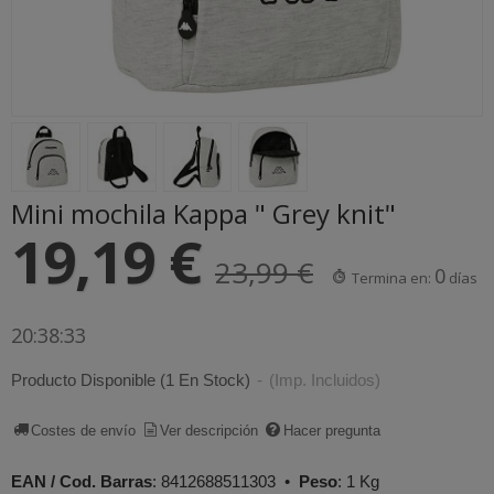
Mini mochila Kappa " Grey knit"
19,19 €
23,99 €
0
Termina en:
días
20:38:32
Producto Disponible
(1 En Stock)
-
(Imp. Incluidos)
Costes de envío
Ver descripción
Hacer pregunta
EAN / Cod. Barras
:
8412688511303
•
Peso
:
1 Kg