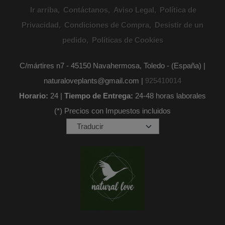
Ir arriba
Contáctanos
Aviso Legal
Política de
Privacidad
Condiciones de Compra
Desistir de un
pedido
Políticas de Cookies
C/mártires n7 - 45150 Navahermosa, Toledo - (España) |
naturaloveplants@gmail.com |
925410014
Horario:
24 |
Tiempo de Entrega:
24-48 horas laborales
(*) Precios con Impuestos incluidos