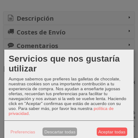
Descripción
Costes de Envío
Comentarios
Servicios que nos gustaría
Productos Relacionados
utilizar
Aunque sabemos que prefieres las galletas de chocolate,
-20 %
-20 %
-20 %
-20 %
nuestras cookies son una importante contribución a tu
experiencia de compra. Nos ayudan a enseñarte jugosas
ofertas, recuerdan tus preferencias para facilitar tu
navegación y nos avisan si la web se vuelve lenta. Haciendo
click en "Aceptar" confirmas que estás de acuerdo con su
uso.
Para saber más, por favor lea nuestra
política de
LEGO Duplo -
MY LITTLE
Estuche triple
Estuche triple
privacidad
.
Caja de
PONY REVELA
benetton
magic garden
Ladrillos
LA
6,39 €
6,39 €
10913
HABITACION...
7,99 €
7,99 €
Preferencias
Descartar todas
Aceptar todas
23,19 €
11,99 €