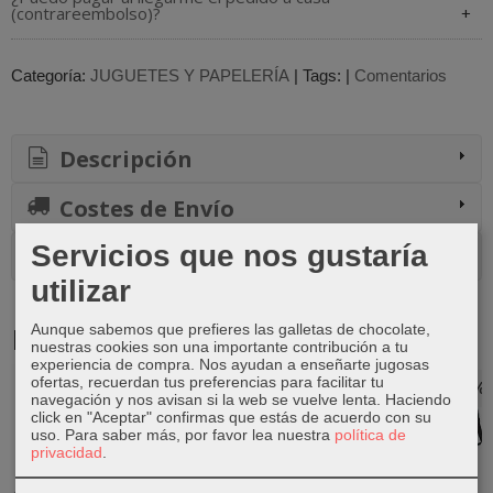
(contrareembolso)?
Categoría:
JUGUETES Y PAPELERÍA
|
Tags:
|
Comentarios
Descripción
Costes de Envío
Servicios que nos gustaría
Comentarios
utilizar
Productos Relacionados
Aunque sabemos que prefieres las galletas de chocolate,
nuestras cookies son una importante contribución a tu
experiencia de compra. Nos ayudan a enseñarte jugosas
ofertas, recuerdan tus preferencias para facilitar tu
-20 %
-20 %
-20 %
-20 %
navegación y nos avisan si la web se vuelve lenta. Haciendo
click en "Aceptar" confirmas que estás de acuerdo con su
uso.
Para saber más, por favor lea nuestra
política de
privacidad
.