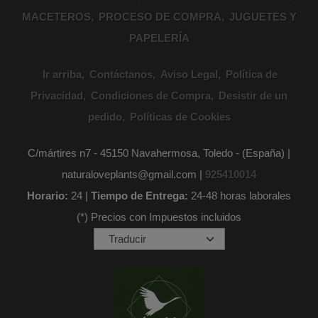
MACETEROS
PROCESO DE COMPRA
JUGUETES Y
PAPELERÍA
Ir arriba
Contáctanos
Aviso Legal
Política de
Privacidad
Condiciones de Compra
Desistir de un
pedido
Políticas de Cookies
C/mártires n7 - 45150 Navahermosa, Toledo - (España) |
naturaloveplants@gmail.com |
925410014
Horario:
24 |
Tiempo de Entrega:
24-48 horas laborales
(*) Precios con Impuestos incluidos