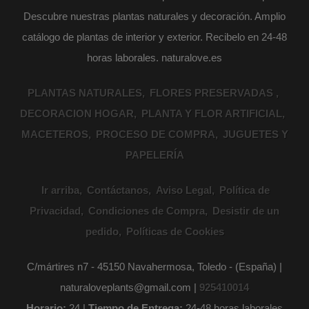
Descubre nuestras plantas naturales y decoración. Amplio
catálogo de plantas de interior y exterior. Recibelo en 24-48
horas laborales. naturalove.es
PLANTAS NATURALES
FLORES PRESERVADAS
DECORACION HOGAR
PLANTA Y FLOR ARTIFICIAL
MACETEROS
PROCESO DE COMPRA
JUGUETES Y
PAPELERÍA
Ir arriba
Contáctanos
Aviso Legal
Política de
Privacidad
Condiciones de Compra
Desistir de un
pedido
Políticas de Cookies
C/mártires n7 - 45150 Navahermosa, Toledo - (España) |
naturaloveplants@gmail.com |
925410014
Horario:
24 |
Tiempo de Entrega:
24-48 horas laborales