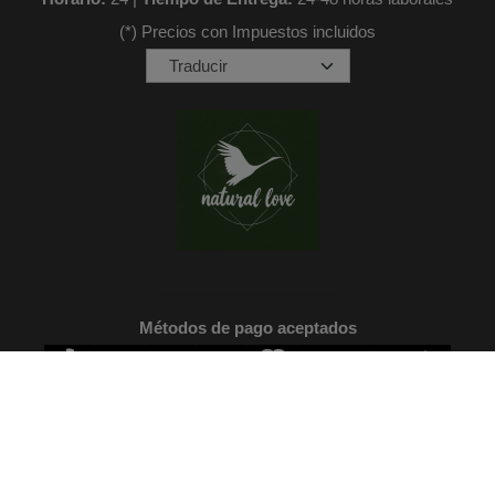
(*) Precios con Impuestos incluidos
Métodos de pago aceptados
Natural love
- Copyright © 2026 [27309] - Con la tecnología de Palbin.com