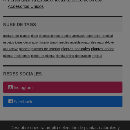
Accesorios Únicos
NUBE DE TAGS
cuidado-de-plantas
deco
decoracion
decoracion-animales
decoracion-tropical
espejos
ideas-decoracion
interiorismo
muebles
muebles-naturales
natural-love
plantas-naturales
plantas-online
plantas
plantas-de-interior
naturalove
plantas-resistentes
tienda-de-plantas
tienda-online-decoracion
tropical
REDES SOCIALES
Instagram
Facebook
Descubre nuestra amplia selección de plantas naturales y