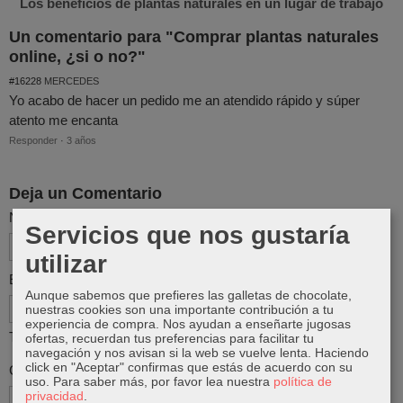
Los beneficios de plantas naturales en un lugar de trabajo
Un comentario para "Comprar plantas naturales
online, ¿si o no?"
#16228
MERCEDES
Yo acabo de hacer un pedido me an atendido rápido y súper
atento me encanta
Responder
·
3 años
Deja un Comentario
Nombre
Servicios que nos gustaría
utilizar
Email
Aunque sabemos que prefieres las galletas de chocolate,
nuestras cookies son una importante contribución a tu
experiencia de compra. Nos ayudan a enseñarte jugosas
Tu email no será publicado
ofertas, recuerdan tus preferencias para facilitar tu
navegación y nos avisan si la web se vuelve lenta. Haciendo
click en "Aceptar" confirmas que estás de acuerdo con su
Comentario
uso.
Para saber más, por favor lea nuestra
política de
privacidad
.